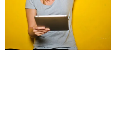
Vous voulez devenir mentor ?
VOUS AVEZ UNE EXPÉRIENCE À TRANSMETTRE ? DES 
TALENTS À PARTAGER ? L’ENVIE D’UN NOUVEAU DÉFI ? 